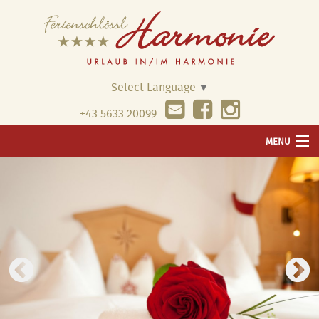
Select Language
▼
+43 5633 20099
MENU
WILLKOMMEN
UNSER HAUS
WELLNESS
WOHNUNGEN & PREISE
PAUSCHALEN & ANGEBOTE