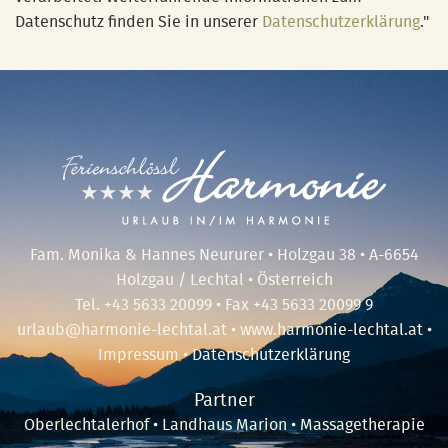
Datenschutz finden Sie in unserer
Datenschutzerklärung
."
Fam. Monika & Hannes Neururer • Holzgau 38 • A-6654
Holzgau / Lechtal • Österreich
Tel.
+43 5633 20099
• Fax +43 5633 20099 9
urlaub@harmonie-lechtal.at
•
www.harmonie-lechtal.at
•
Impressum
•
Datenschutzerklärung
Partner
Oberlechtalerhof
•
Landhaus Marion
•
Massagetherapie