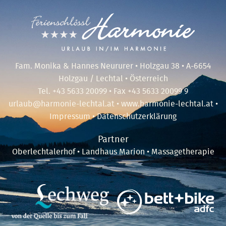
Fam. Monika & Hannes Neururer • Holzgau 38 • A-6654
Holzgau / Lechtal • Österreich
Tel.
+43 5633 20099
• Fax +43 5633 20099 9
urlaub@harmonie-lechtal.at
•
www.harmonie-lechtal.at
•
Impressum
•
Datenschutzerklärung
Partner
Oberlechtalerhof
•
Landhaus Marion
•
Massagetherapie