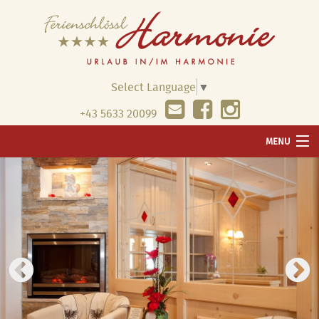
Select Language
▼
+43 5633 20099
MENU
WILLKOMMEN
UNSER HAUS
WELLNESS
WOHNUNGEN & PREISE
PAUSCHALEN & ANGEBOTE