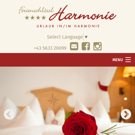
Select Language
▼
+43 5633 20099
MENU
WILLKOMMEN
UNSER HAUS
WELLNESS
WOHNUNGEN & PREISE
PAUSCHALEN & ANGEBOTE