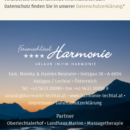
Datenschutz finden Sie in unserer
Datenschutzerklärung
."
Fam. Monika & Hannes Neururer • Holzgau 38 • A-6654
Holzgau / Lechtal • Österreich
Tel.
+43 5633 20099
• Fax +43 5633 20099 9
urlaub@harmonie-lechtal.at
•
www.harmonie-lechtal.at
•
Impressum
•
Datenschutzerklärung
Partner
Oberlechtalerhof
•
Landhaus Marion
•
Massagetherapie