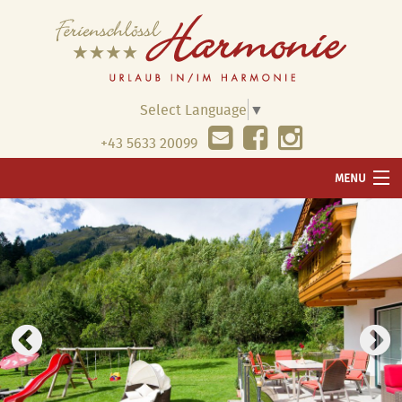
Select Language
▼
+43 5633 20099
MENU
WILLKOMMEN
UNSER HAUS
WELLNESS
WOHNUNGEN & PREISE
PAUSCHALEN & ANGEBOTE