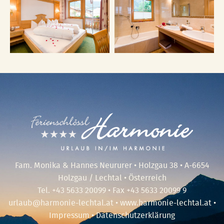
Fam. Monika & Hannes Neururer • Holzgau 38 • A-6654
Holzgau / Lechtal • Österreich
Tel.
+43 5633 20099
• Fax +43 5633 20099 9
urlaub@harmonie-lechtal.at
•
www.harmonie-lechtal.at
•
Impressum
•
Datenschutzerklärung