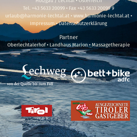
Holzgau / Lechtal • Österreich
Tel.
+43 5633 20099
• Fax +43 5633 20099 9
urlaub@harmonie-lechtal.at
•
www.harmonie-lechtal.at
•
Impressum
•
Datenschutzerklärung
Partner
Oberlechtalerhof
•
Landhaus Marion
•
Massagetherapie