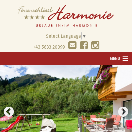
Select Language
▼
+43 5633 20099
MENU
WILLKOMMEN
UNSER HAUS
WELLNESS
WOHNUNGEN & PREISE
PAUSCHALEN & ANGEBOTE